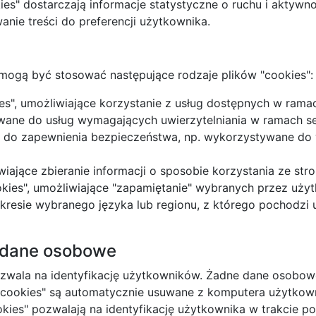
es" dostarczają informacje statystyczne o ruchu i aktywn
nie treści do preferencji użytkownika.
j mogą być stosować następujące rodzaje plików "cookies":
ies", umożliwiające korzystanie z usług dostępnych w ramac
wane do usług wymagających uwierzytelniania w ramach se
ące do zapewnienia bezpieczeństwa, np. wykorzystywane do
iwiające zbieranie informacji o sposobie korzystania ze str
ookies", umożliwiające "zapamiętanie" wybranych przez użyt
kresie wybranego języka lub regionu, z którego pochodzi 
 dane osobowe
ozwala na identyfikację użytkowników. Żadne dane osobow
cookies" są automatycznie usuwane z komputera użytkowni
ookies" pozwalają na identyfikację użytkownika w trakcie 