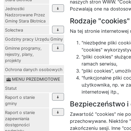
naszych stron WWW. "Cooki
Pozwalają one na dostosowa
Jednostki
Nadzorowane Przez
Rodzaje "cookies"
Gminę Stara Błotnica
Sołectwa
Na tej stronie internetowe
Godziny pracy Urzędu Gminy
"niezbędne pliki cook
Gminne programy,
"cookies" wykorzysty
rejestry, plany,
"pliki cookies" służ
projekty
ramach serwisu,
Ochrona danych osobowych
"pliki cookies", umożl
"funkcjonalne pliki c
MENU PRZEDMIOTOWE
użytkownika, np. w za
Statut
internetowej itp.,
Raport o stanie
Bezpieczeństwo i
gminy
Raport o stanie
Zawartość "cookies" nie p
zapewniania
przechowywane. Niektóre "
dostępności
zakończeniu sesji. Inne "c
podmiotu