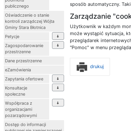
sposób automatyczny. Takie
publicznego
Zarządzanie "cook
Oświadczenie o stanie
kontroli zarządczej Wójta
Użytkownik w każdym momen
Gminy Stara Błotnica
może wystąpić sytuacja, kt
Petycje
przeglądarek internetowych
Zagospodarowanie
"Pomoc" w menu przeglądar
przestrzenne
Dane przestrzenne
drukuj
eZamówienia
Zapytania ofertowe
Konsultacje
społeczne
Współpraca z
organizacjami
pozarządowymi
Dostęp do informacji
publicznej nie zamieszczonej