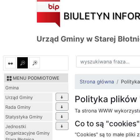
BIULETYN INFO
Urząd Gminy w Starej Błotn
MENU PODMIOTOWE
Strona główna
Polityk
Gmina
Polityka plików
Urząd Gminy
Rada Gminy
Ta strona WWW wykorzystuj
Statystyka Gminy
Co to są "cookies"
Jednostki
Organizacyjne Gminy
"Cookies" są to małe pliki
Stara Błotnica