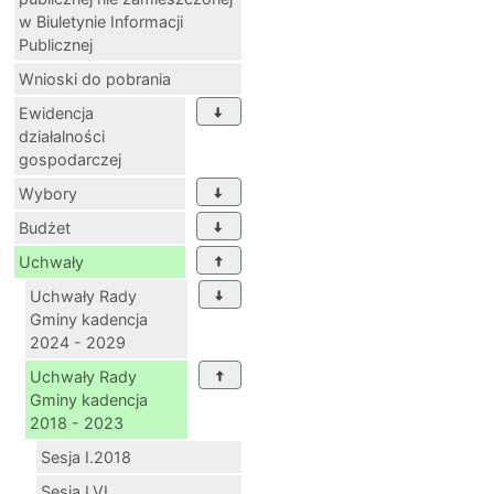
w Biuletynie Informacji
Publicznej
Wnioski do pobrania
Ewidencja
działalności
gospodarczej
Wybory
Budżet
Uchwały
Uchwały Rady
Gminy kadencja
2024 - 2029
Uchwały Rady
Gminy kadencja
2018 - 2023
Sesja I.2018
Sesja LVI