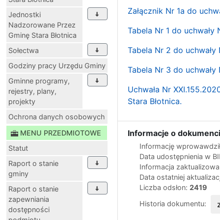
Załącznik Nr 1a do uchw
Jednostki
Nadzorowane Przez
Tabela Nr 1 do uchwały N
Gminę Stara Błotnica
Tabela Nr 2 do uchwały N
Sołectwa
Godziny pracy Urzędu Gminy
Tabela Nr 3 do uchwały N
Gminne programy,
Uchwała Nr XXI.155.2020
rejestry, plany,
Stara Błotnica.
projekty
Ochrona danych osobowych
Informacje o dokumenci
MENU PRZEDMIOTOWE
Informację wprowawdził
Statut
Data udostępnienia w B
Raport o stanie
Informacja zaktualizow
gminy
Data ostatniej aktualizac
Liczba odsłon:
2419
Raport o stanie
zapewniania
Historia dokumentu:
dostępności
podmiotu