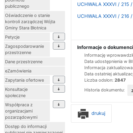
UCHWAŁA XXXVI / 215 /
publicznego
Oświadczenie o stanie
UCHWAŁA XXXVI / 216 /
kontroli zarządczej Wójta
Gminy Stara Błotnica
Petycje
Zagospodarowanie
Informacje o dokumenci
przestrzenne
Informację wprowawdził
Data udostępnienia w B
Dane przestrzenne
Informacja zaktualizow
eZamówienia
Data ostatniej aktualizac
Zapytania ofertowe
Liczba odsłon:
2847
Konsultacje
Historia dokumentu:
społeczne
Współpraca z
organizacjami
drukuj
pozarządowymi
Dostęp do informacji
publicznej nie zamieszczonej