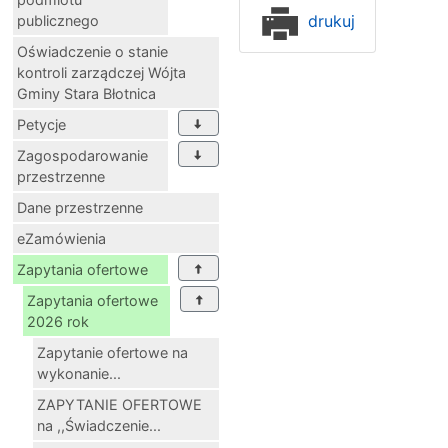
drukuj
publicznego
Oświadczenie o stanie
kontroli zarządczej Wójta
Gminy Stara Błotnica
Petycje
Zagospodarowanie
przestrzenne
Dane przestrzenne
eZamówienia
Zapytania ofertowe
Zapytania ofertowe
2026 rok
Zapytanie ofertowe na
wykonanie...
ZAPYTANIE OFERTOWE
na ,,Świadczenie...