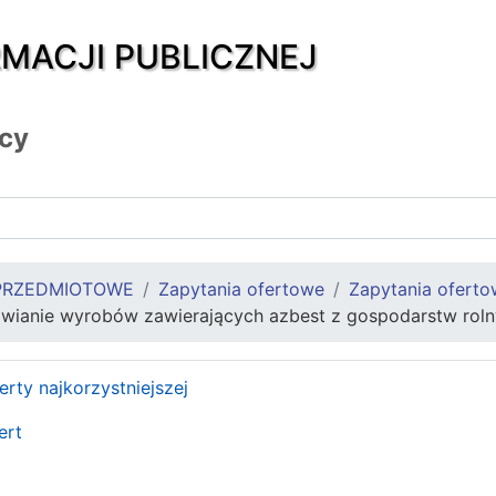
RMACJI PUBLICZNEJ
icy
PRZEDMIOTOWE
Zapytania ofertowe
Zapytania ofert
iwianie wyrobów zawierających azbest z gospodarstw roln
rty najkorzystniejszej
ert