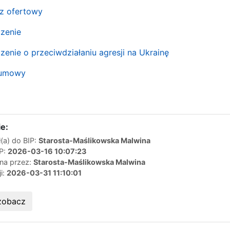
rz ofertowy
czenie
zenie o przeciwdziałaniu agresji na Ukrainę
t umowy
e:
(a) do BIP:
Starosta-Maślikowska Malwina
IP:
2026-03-16 10:07:23
ana przez:
Starosta-Maślikowska Malwina
ji:
2026-03-31 11:10:01
zobacz