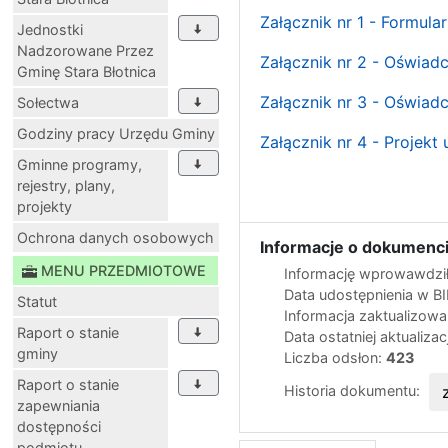
Załącznik nr 1 - Formula
Jednostki
Nadzorowane Przez
Załącznik nr 2 - Oświad
Gminę Stara Błotnica
Załącznik nr 3 - Oświadc
Sołectwa
Godziny pracy Urzędu Gminy
Załącznik nr 4 - Projek
Gminne programy,
rejestry, plany,
projekty
Ochrona danych osobowych
Informacje o dokumenci
MENU PRZEDMIOTOWE
Informację wprowawdził
Data udostępnienia w B
Statut
Informacja zaktualizow
Raport o stanie
Data ostatniej aktualizac
gminy
Liczba odsłon:
423
Raport o stanie
Historia dokumentu:
zapewniania
dostępności
podmiotu