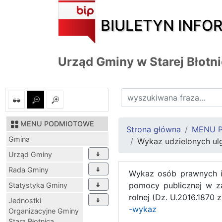
BIULETYN INFO
Urząd Gminy w Starej Błotn
MENU PODMIOTOWE
Strona główna
MENU 
Gmina
Wykaz udzielonych ulg
Urząd Gminy
Rada Gminy
Wykaz osób prawnych i 
pomocy publicznej w z
Statystyka Gminy
rolnej (Dz. U.2016.1870 z 
Jednostki
-wykaz
Organizacyjne Gminy
Stara Błotnica