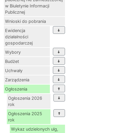
w Biuletynie Informacji
Publicznej
Wnioski do pobrania
Ewidencja
działalności
gospodarczej
Wybory
Budżet
Uchwały
Zarządzenia
Ogłoszenia
Ogłoszenia 2026
rok
Ogłoszenia 2025
rok
Wykaz udzielonych ulg,