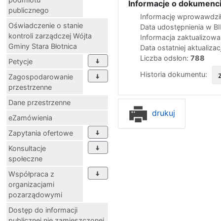
Informacje o dokumenci
publicznego
Informację wprowawdził
Oświadczenie o stanie
Data udostępnienia w B
kontroli zarządczej Wójta
Informacja zaktualizow
Gminy Stara Błotnica
Data ostatniej aktualizac
Liczba odsłon:
788
Petycje
Historia dokumentu:
Zagospodarowanie
przestrzenne
Dane przestrzenne
drukuj
eZamówienia
Zapytania ofertowe
Konsultacje
społeczne
Współpraca z
organizacjami
pozarządowymi
Dostęp do informacji
publicznej nie zamieszczonej