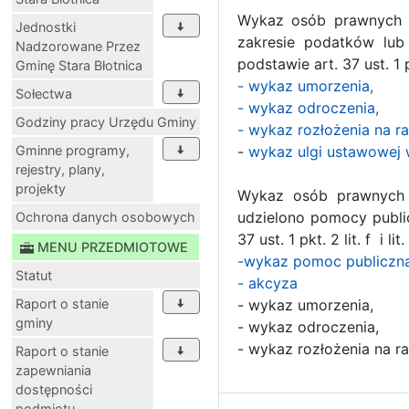
Wykaz osób prawnych i
Jednostki
zakresie podatków lub 
Nadzorowane Przez
podstawie art. 37 ust. 1 
Gminę Stara Błotnica
- wykaz umorzenia,
Sołectwa
- wykaz odroczenia,
Godziny pracy Urzędu Gminy
- wykaz rozłożenia na ra
Gminne programy,
-
wykaz ulgi ustawowej 
rejestry, plany,
projekty
Wykaz osób prawnych i
udzielono pomocy public
Ochrona danych osobowych
37 ust. 1 pkt. 2 lit. f i
MENU PRZEDMIOTOWE
-wykaz pomoc publiczn
Statut
- akcyza
Raport o stanie
- wykaz umorzenia,
gminy
- wykaz odroczenia,
- wykaz rozłożenia na ra
Raport o stanie
zapewniania
dostępności
podmiotu