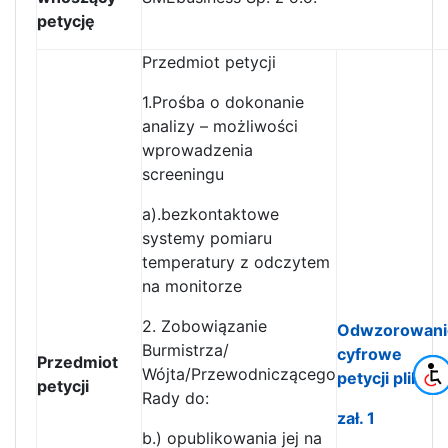
petycję
Przedmiot petycji
1.Prośba o dokonanie
analizy – możliwości
wprowadzenia
screeningu
a).bezkontaktowe
systemy pomiaru
temperatury z odczytem
na monitorze
2. Zobowiązanie
Odwzorowani
Burmistrza/
cyfrowe
Przedmiot
Wójta/Przewodniczącego
petycji plik pd
petycji
Rady do:
zał. 1
b.) opublikowania jej na