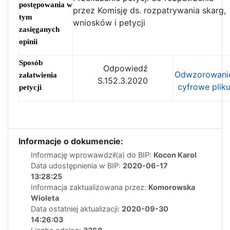
postępowania w
przez Komisję ds. rozpatrywania skarg,
tym
wniosków i petycji
zasięganych
opinii
Sposób
Odpowiedź
Odwzorowani
załatwienia
S.152.3.2020
cyfrowe plik
petycji
Informacje o dokumencie:
Informację wprowawdził(a) do BIP:
Kocon Karol
Data udostępnienia w BIP:
2020-06-17
13:28:25
Informacja zaktualizowana przez:
Komorowska
Wioleta
Data ostatniej aktualizacji:
2020-09-30
14:26:03