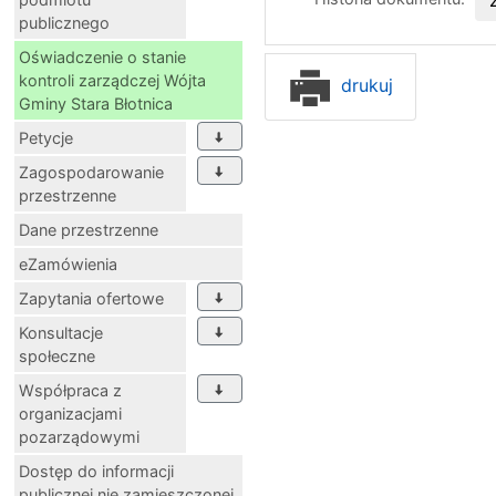
publicznego
Oświadczenie o stanie
kontroli zarządczej Wójta
drukuj
Gminy Stara Błotnica
Petycje
Zagospodarowanie
przestrzenne
Dane przestrzenne
eZamówienia
Zapytania ofertowe
Konsultacje
społeczne
Współpraca z
organizacjami
pozarządowymi
Dostęp do informacji
publicznej nie zamieszczonej