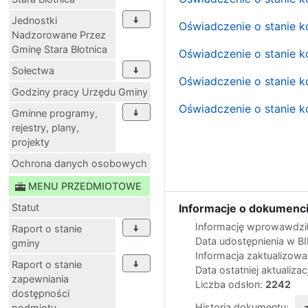
Jednostki
Oświadczenie o stanie k
Nadzorowane Przez
Gminę Stara Błotnica
Oświadczenie o stanie k
Sołectwa
Oświadczenie o stanie k
Godziny pracy Urzędu Gminy
Oświadczenie o stanie k
Gminne programy,
rejestry, plany,
projekty
Ochrona danych osobowych
MENU PRZEDMIOTOWE
Statut
Informacje o dokumenci
Informację wprowawdził
Raport o stanie
Data udostępnienia w B
gminy
Informacja zaktualizow
Raport o stanie
Data ostatniej aktualizac
zapewniania
Liczba odsłon:
2242
dostępności
Historia dokumentu:
podmiotu