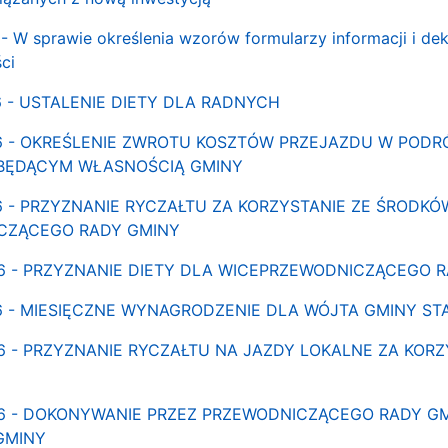
 W sprawie określenia wzorów formularzy informacji i dekl
ci
6 - USTALENIE DIETY DLA RADNYCH
06 - OKREŚLENIE ZWROTU KOSZTÓW PRZEJAZDU W PO
BĘDĄCYM WŁASNOŚCIĄ GMINY
06 - PRZYZNANIE RYCZAŁTU ZA KORZYSTANIE ZE ŚRO
ICZĄCEGO RADY GMINY
06 - PRZYZNANIE DIETY DLA WICEPRZEWODNICZĄCEGO 
06 - MIESIĘCZNE WYNAGRODZENIE DLA WÓJTA GMINY ST
06 - PRZYZNANIE RYCZAŁTU NA JAZDY LOKALNE ZA K
06 - DOKONYWANIE PRZEZ PRZEWODNICZĄCEGO RADY G
GMINY