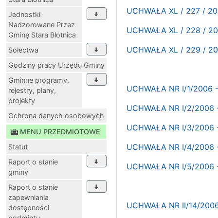
UCHWAŁA XL / 227 / 200
Jednostki
Nadzorowane Przez
UCHWAŁA XL / 228 / 200
Gminę Stara Błotnica
UCHWAŁA XL / 229 / 200
Sołectwa
Godziny pracy Urzędu Gminy
Gminne programy,
UCHWAŁA NR I/1/2006
rejestry, plany,
projekty
UCHWAŁA NR I/2/2006
Ochrona danych osobowych
UCHWAŁA NR I/3/2006
MENU PRZEDMIOTOWE
UCHWAŁA NR I/4/2006 
Statut
Raport o stanie
UCHWAŁA NR I/5/2006
gminy
Raport o stanie
zapewniania
UCHWAŁA NR II/14/20
dostępności
podmiotu