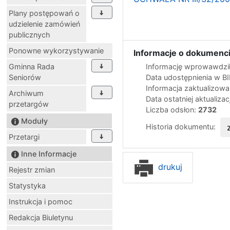
Plany postępowań o
udzielenie zamówień
publicznych
Ponowne wykorzystywanie
Informacje o dokumenci
Gminna Rada
Informację wprowawdził
Seniorów
Data udostępnienia w B
Informacja zaktualizow
Archiwum
Data ostatniej aktualizac
przetargów
Liczba odsłon:
2732
Moduły
Historia dokumentu:
Przetargi
Inne Informacje
drukuj
Rejestr zmian
Statystyka
Instrukcja i pomoc
Redakcja Biuletynu