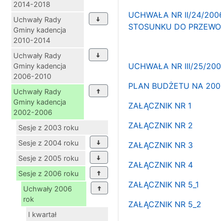
2014-2018
UCHWAŁA NR II/24/20
Uchwały Rady
STOSUNKU DO PRZEWO
Gminy kadencja
2010-2014
Uchwały Rady
UCHWAŁA NR III/25/20
Gminy kadencja
2006-2010
PLAN BUDŻETU NA 200
Uchwały Rady
Gminy kadencja
ZAŁĄCZNIK NR 1
2002-2006
ZAŁĄCZNIK NR 2
Sesje z 2003 roku
Sesje z 2004 roku
ZAŁĄCZNIK NR 3
Sesje z 2005 roku
ZAŁĄCZNIK NR 4
Sesje z 2006 roku
ZAŁĄCZNIK NR 5_1
Uchwały 2006
rok
ZAŁĄCZNIK NR 5_2
I kwartał