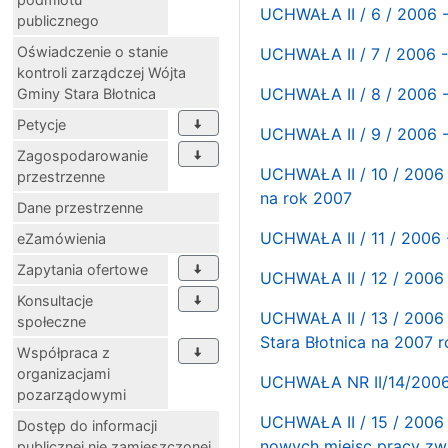
UCHWAŁA II / 6 / 2006 
publicznego
Oświadczenie o stanie
UCHWAŁA II / 7 / 2006 
kontroli zarządczej Wójta
UCHWAŁA II / 8 / 2006 
Gminy Stara Błotnica
Petycje
UCHWAŁA II / 9 / 2006 
Zagospodarowanie
UCHWAŁA II / 10 / 2006 
przestrzenne
na rok 2007
Dane przestrzenne
UCHWAŁA II / 11 / 2006 
eZamówienia
Zapytania ofertowe
UCHWAŁA II / 12 / 2006 
Konsultacje
UCHWAŁA II / 13 / 2006 
społeczne
Stara Błotnica na 2007 r
Współpraca z
organizacjami
UCHWAŁA NR II/14/20
pozarządowymi
UCHWAŁA II / 15 / 2006 
Dostęp do informacji
nowych miejsc pracy zw
publicznej nie zamieszczonej