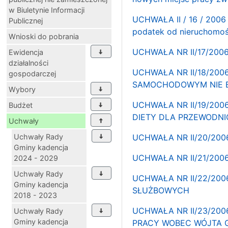
w Biuletynie Informacji
UCHWAŁA II / 16 / 2006 -
Publicznej
podatek od nieruchomoś
Wnioski do pobrania
UCHWAŁA NR II/17/200
Ewidencja
działalności
UCHWAŁA NR II/18/20
gospodarczej
SAMOCHODOWYM NIE 
Wybory
UCHWAŁA NR II/19/20
Budżet
DIETY DLA PRZEWODN
Uchwały
Uchwały Rady
UCHWAŁA NR II/20/20
Gminy kadencja
UCHWAŁA NR II/21/20
2024 - 2029
Uchwały Rady
UCHWAŁA NR II/22/20
Gminy kadencja
SŁUŻBOWYCH
2018 - 2023
UCHWAŁA NR II/23/20
Uchwały Rady
Gminy kadencja
PRACY WOBEC WÓJTA 