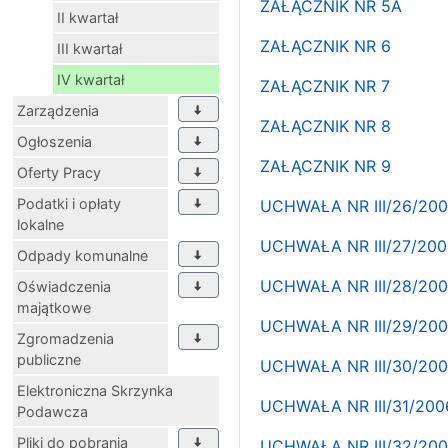
ZAŁĄCZNIK NR 5A
II kwartał
ZAŁĄCZNIK NR 6
III kwartał
IV kwartał
ZAŁĄCZNIK NR 7
Zarządzenia
ZAŁĄCZNIK NR 8
Ogłoszenia
ZAŁĄCZNIK NR 9
Oferty Pracy
Podatki i opłaty
UCHWAŁA NR III/26/2
lokalne
UCHWAŁA NR III/27/2
Odpady komunalne
UCHWAŁA NR III/28/20
Oświadczenia
majątkowe
UCHWAŁA NR III/29/2
Zgromadzenia
publiczne
UCHWAŁA NR III/30/20
Elektroniczna Skrzynka
UCHWAŁA NR III/31/2
Podawcza
Pliki do pobrania
UCHWAŁA NR III/32/20