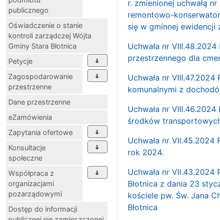
r. zmienionej uchwałą nr 
publicznego
remontowo-konserwators
Oświadczenie o stanie
się w gminnej ewidencji
kontroli zarządczej Wójta
Uchwała nr VIII.48.2024
Gminy Stara Błotnica
przestrzennego dla cme
Petycje
Zagospodarowanie
Uchwała nr VIII.47.2024
przestrzenne
komunalnymi z dochodó
Dane przestrzenne
Uchwała nr VIII.46.2024
eZamówienia
środków transportowych 
Zapytania ofertowe
Uchwała nr VII.45.2024 
Konsultacje
rok 2024.
społeczne
Uchwała nr VII.43.2024 
Współpraca z
Błotnica z dania 23 styc
organizacjami
pozarządowymi
kościele pw. Św. Jana C
Błotnica
Dostęp do informacji
publicznej nie zamieszczonej