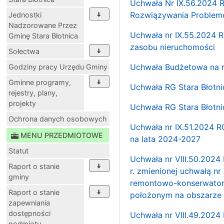
Uchwała Nr IX.56.2024 R
Rozwiązywania Problemó
Jednostki
Nadzorowane Przez
Uchwała nr IX.55.2024 R
Gminę Stara Błotnica
zasobu nieruchomości
Sołectwa
Uchwała Budżetowa na r
Godziny pracy Urzędu Gminy
Gminne programy,
Uchwała RG Stara Błotni
rejestry, plany,
projekty
Uchwała RG Stara Błotni
Ochrona danych osobowych
Uchwała nr IX.51.2024 R
MENU PRZEDMIOTOWE
na lata 2024-2027
Statut
Uchwała nr VIII.50.2024
Raport o stanie
r. zmienionej uchwałą nr 
gminy
remontowo-konserwatorsk
Raport o stanie
położonym na obszarze 
zapewniania
dostępności
Uchwała nr VIII.49.2024
podmiotu