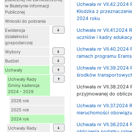
Uchwała nr VII.42.2024 
w Biuletynie Informacji
Kłodzka z przeznaczenie
Publicznej
2024 roku
Wnioski do pobrania
Uchwała nr VII.41.2024 R
Ewidencja
działalności
uczniów i kadry edukacyj
gospodarczej
Uchwała nr VII.40.2024 R
Wybory
ramach programu Eram
Budżet
Uchwała nr VII.39.2024 
Uchwały
środków transportowych 
Uchwały Rady
Gminy kadencja
Uchwała nr VII.38.2024 
2024 - 2029
przyjmowanej do oblicz
2026 rok
Uchwała nr VII.37.2024 
2025 rok
nieruchomości obowiązuj
2024 rok
Uchwała nr VII.36.2024 
Uchwały Rady
obliczenia podatku roln