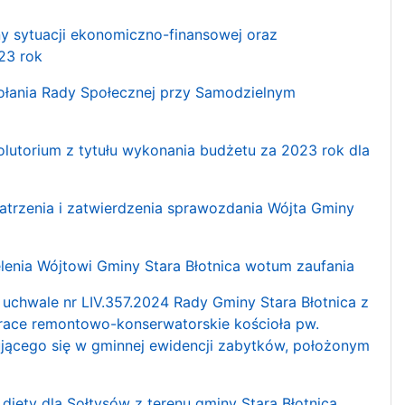
ny sytuacji ekonomiczno-finansowej oraz
23 rok
wołania Rady Społecznej przy Samodzielnym
olutorium z tytułu wykonania budżetu za 2023 rok dla
patrzenia i zatwierdzenia sprawozdania Wójta Gminy
elenia Wójtowi Gminy Stara Błotnica wotum zaufania
 uchwale nr LIV.357.2024 Rady Gminy Stara Błotnica z
 "Prace remontowo-konserwatorskie kościoła pw.
jącego się w gminnej ewidencji zabytków, położonym
 diety dla Sołtysów z terenu gminy Stara Błotnica