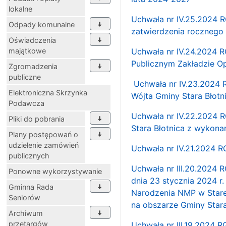
lokalne
Uchwała nr IV.25.2024 R
Odpady komunalne
zatwierdzenia rocznego
Oświadczenia
majątkowe
Uchwała nr IV.24.2024 R
Publicznym Zakładzie Op
Zgromadzenia
publiczne
Uchwała nr IV.23.2024 R
Elektroniczna Skrzynka
Wójta Gminy Stara Błotn
Podawcza
Uchwała nr IV.22.2024 R
Pliki do pobrania
Stara Błotnica z wykona
Plany postępowań o
udzielenie zamówień
Uchwała nr IV.21.2024 R
publicznych
Uchwała nr III.20.2024 
Ponowne wykorzystywanie
dnia 23 stycznia 2024 r.
Gminna Rada
Narodzenia NMP w Stare
Seniorów
na obszarze Gminy Stara
Archiwum
przetargów
Uchwała nr III.19.2024 R