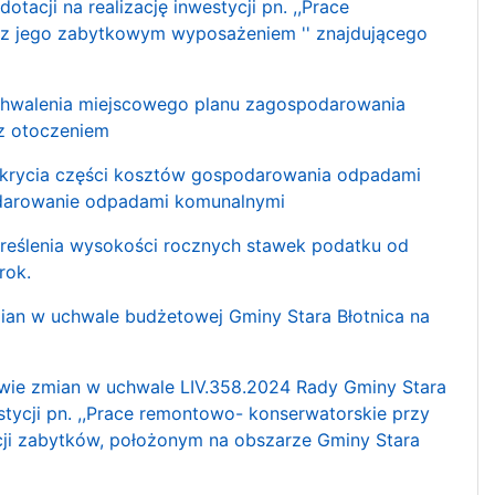
otacji na realizację inwestycji pn. ,,Prace
 z jego zabytkowym wyposażeniem '' znajdującego
 uchwalenia miejscowego planu zagospodarowania
 z otoczeniem
 pokrycia części kosztów gospodarowania odpadami
odarowanie odpadami komunalnymi
określenia wysokości rocznych stawek podatku od
rok.
mian w uchwale budżetowej Gminy Stara Błotnica na
rawie zmian w uchwale LIV.358.2024 Rady Gminy Stara
estycji pn. ,,Prace remontowo- konserwatorskie przy
ncji zabytków, położonym na obszarze Gminy Stara