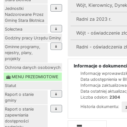
Wójt, Kierownicy, Dyre
Jednostki
Nadzorowane Przez
Radni za 2023 r.
Gminę Stara Błotnica
Sołectwa
Wójt - oświadczenie z
Godziny pracy Urzędu Gminy
Radni - oświadczenia 
Gminne programy,
rejestry, plany,
projekty
Informacje o dokumenci
Ochrona danych osobowych
Informację wprowawdził
MENU PRZEDMIOTOWE
Data udostępnienia w B
Informacja zaktualizow
Statut
Data ostatniej aktualizac
Raport o stanie
Liczba odsłon:
2304
gminy
Historia dokumentu:
Raport o stanie
zapewniania
dostępności
podmiotu