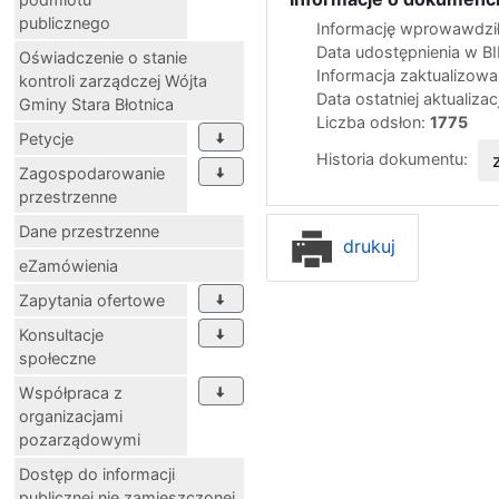
publicznego
Informację wprowawdził
Data udostępnienia w B
Oświadczenie o stanie
Informacja zaktualizow
kontroli zarządczej Wójta
Data ostatniej aktualizac
Gminy Stara Błotnica
Liczba odsłon:
1775
Petycje
Historia dokumentu:
Zagospodarowanie
przestrzenne
Dane przestrzenne
drukuj
eZamówienia
Zapytania ofertowe
Konsultacje
społeczne
Współpraca z
organizacjami
pozarządowymi
Dostęp do informacji
publicznej nie zamieszczonej