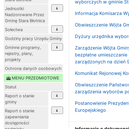
wyborczych w gminie Sta
Jednostki
Informacja Komisarza W
Nadzorowane Przez
Gminę Stara Błotnica
Obwieszczenie Wójta Gm
Sołectwa
Dyżury urzędnika wybor
Godziny pracy Urzędu Gminy
Gminne programy,
Zarządzenie Wójta Gminy
rejestry, plany,
bezpłatne umieszczanie
projekty
zarządzonych na dzień 
Ochrona danych osobowych
Komunikat Rejonowej Ko
MENU PRZEDMIOTOWE
Obwieszczenie Państwowe
Statut
zarządzenia wyborów po
Raport o stanie
gminy
Postanowienie Prezydent
Europejskiego
Raport o stanie
zapewniania
dostępności
Informacje o dokumenci
podmiotu