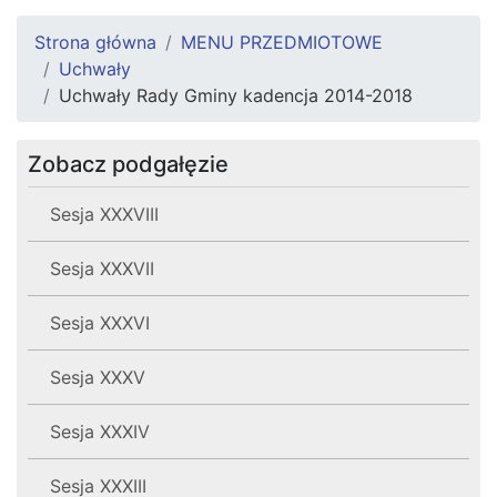
Strona główna
MENU PRZEDMIOTOWE
Uchwały
Uchwały Rady Gminy kadencja 2014-2018
Zobacz podgałęzie
Sesja XXXVIII
Sesja XXXVII
Sesja XXXVI
Sesja XXXV
Sesja XXXIV
Sesja XXXIII