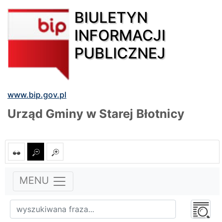
BIULETYN
INFORMACJI
PUBLICZNEJ
www.bip.gov.pl
Urząd Gminy w Starej Błotnicy
MENU