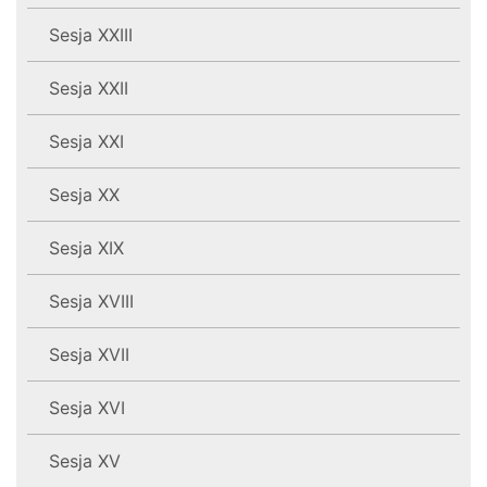
Sesja XXIII
Sesja XXII
Sesja XXI
Sesja XX
Sesja XIX
Sesja XVIII
Sesja XVII
Sesja XVI
Sesja XV