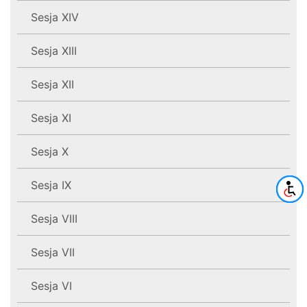
Sesja XIV
Sesja XIII
Sesja XII
Sesja XI
Sesja X
Sesja IX
Sesja VIII
Sesja VII
Sesja VI