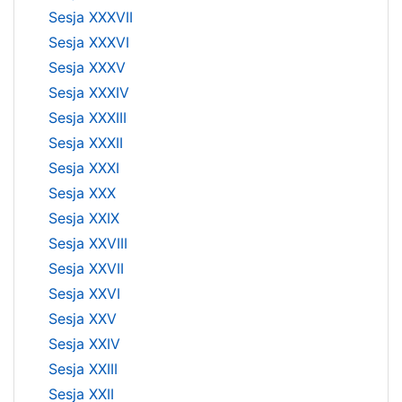
Sesja XXXVII
Sesja XXXVI
Sesja XXXV
Sesja XXXIV
Sesja XXXIII
Sesja XXXII
Sesja XXXI
Sesja XXX
Sesja XXIX
Sesja XXVIII
Sesja XXVII
Sesja XXVI
Sesja XXV
Sesja XXIV
Sesja XXIII
Sesja XXII