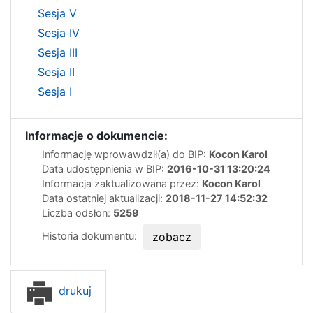
Sesja V
Sesja IV
Sesja III
Sesja II
Sesja I
Informacje o dokumencie:
Informację wprowawdził(a) do BIP:
Kocon Karol
Data udostępnienia w BIP:
2016-10-31 13:20:24
Informacja zaktualizowana przez:
Kocon Karol
Data ostatniej aktualizacji:
2018-11-27 14:52:32
Liczba odsłon:
5259
Historia dokumentu:
zobacz
drukuj