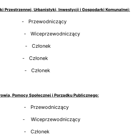
i Przestrzennej, Urbanistyki, Inwestycji i Gospodarki Komunalnej:
aw - Przewodniczący
an - Wiceprzewodniczący
wiga - Członek
munt - Członek
zek - Członek
drowia, Pomocy Społecznej i Porządku Publicznego:
iga - Przewodniczący
rek - Wiceprzewodniczący
man - Członek