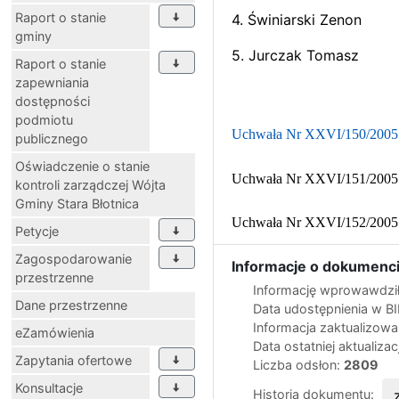
Raport o stanie
4. Świniarski Z
gminy
5. Jurczak Tom
Raport o stanie
zapewniania
dostępności
podmiotu
Uchwała Nr XXVI/150/2005 R.
publicznego
Oświadczenie o stanie
Uchwała Nr XXVI/151/2005 R.
kontroli zarządczej Wójta
Gminy Stara Błotnica
Uchwała Nr XXVI/152/2005 R.
Petycje
Zagospodarowanie
Informacje o dokumenci
przestrzenne
Informację wprowawdził
Dane przestrzenne
Data udostępnienia w B
Informacja zaktualizow
eZamówienia
Data ostatniej aktualizac
Zapytania ofertowe
Liczba odsłon:
2809
Konsultacje
Historia dokumentu: