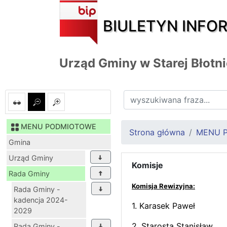
BIULETYN INFO
Urząd Gminy w Starej Błotn
MENU PODMIOTOWE
Strona główna
MENU 
Gmina
Urząd Gminy
Komisje
Rada Gminy
Komisja Rewizyjna:
Rada Gminy -
kadencja 2024-
1. Karasek Pawe
2029
2. Starosta Stani
Rada Gminy -