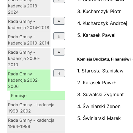
kadencja 2018-
3. Kucharczyk P
2024
Rada Gminy -
4. Kucharczyk And
kadencja 2014-2018
5. Karasek Pa
Rada Gminy -
kadencja 2010-2014
Rada Gminy -
kadencja 2006-
Komisja Budżetu, Finansów 
2010
1. Starosta Stani
Rada Gminy -
kadencja 2002-
2. Karasek Pawe
2006
3. Suwalski Zygm
Komisje
Rada Gminy - kadencja
4. Świniarski Ze
1998-2002
5. Świniarski Ma
Rada Gminy - kadencja
1994-1998