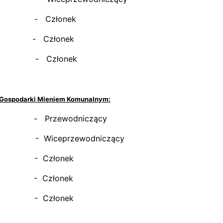
iotr - Członek
rzej - Członek
weł - Członek
i Gospodarki Mieniem Komunalnym:
sław - Przewodniczący
ł - Wiceprzewodniczący
unt - Członek
non - Członek
rek - Członek