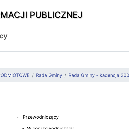
RMACJI PUBLICZNEJ
icy
PODMIOTOWE
Rada Gminy
Rada Gminy - kadencja 20
ł - Przewodniczący
sław - Wiceprzewodniczący