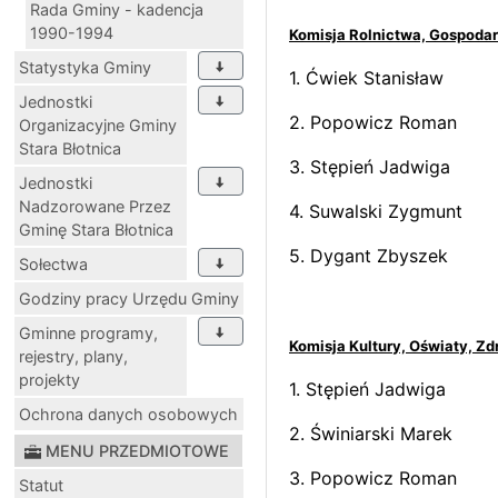
Rada Gminy - kadencja
1990-1994
Komisja Rolnictwa, Gospodark
Statystyka Gminy
1. Ćwiek Stanisł
Jednostki
2. Popowicz Rom
Organizacyjne Gminy
Stara Błotnica
3. Stępień Jad
Jednostki
Nadzorowane Przez
4. Suwalski Zyg
Gminę Stara Błotnica
5. Dygant Zbys
Sołectwa
Godziny pracy Urzędu Gminy
Gminne programy,
Komisja Kultury, Oświaty, Z
rejestry, plany,
projekty
1. Stępień Jadw
Ochrona danych osobowych
2. Świniarski Ma
MENU PRZEDMIOTOWE
3. Popowicz Ro
Statut