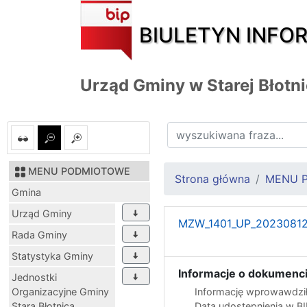
BIULETYN INFO
Urząd Gminy w Starej Błotn
MENU PODMIOTOWE
Strona główna
MENU 
Gmina
Urząd Gminy
MZW_1401_UP_20230812
Rada Gminy
Statystyka Gminy
Informacje o dokumenci
Jednostki
Organizacyjne Gminy
Informację wprowawdził
Stara Błotnica
Data udostępnienia w B