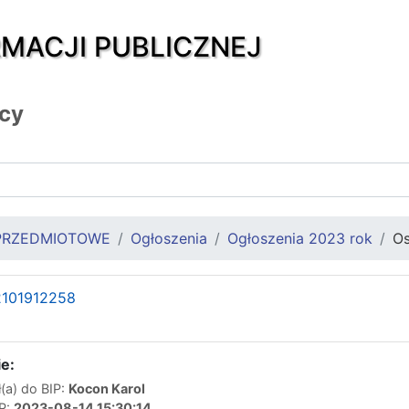
RMACJI PUBLICZNEJ
icy
PRZEDMIOTOWE
Ogłoszenia
Ogłoszenia 2023 rok
Os
101912258
e:
(a) do BIP:
Kocon Karol
IP:
2023-08-14 15:30:14