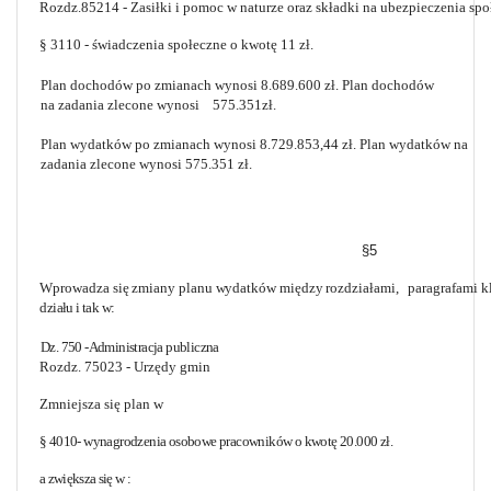
Rozdz.85214 - Zasiłki i pomoc w naturze oraz składki na ubezpieczenia sp
§ 3110 - świadczenia społeczne o kwotę 11 zł.
Plan dochodów po zmianach wynosi 8.689.600 zł. Plan dochodów
na zadania zlecone wynosi
575.351zł.
Plan wydatków po zmianach wynosi 8.729.853,44 zł. Plan wydatków na
zadania zlecone wynosi
575.351 zł.
§5
Wprowadza się zmiany planu wydatków między rozdziałami,
paragrafami k
działu i tak w:
Dz. 750 -Administracja publiczna
Rozdz. 75023 - Urzędy gmin
Zmniejsza się plan w
§ 4010- wynagrodzenia osobowe pracowników o kwotę 20.000 zł.
a zwiększa się w :