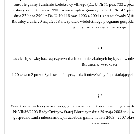
zasobie gminy i zmianie kodeksu cywilnego (Dz. U. Nr 71 poz. 733 z późn.
ustawy z dnia 8 marca 1990 r. o samorządzie gminnym (Dz. U. Nr 142, poz. 
dnia 27 lipca 2004 r. Dz. U. Nr 116 poz. 1203 z 2004 r. ) oraz uchwały Vi
Błotnicy z dnia 29 maja 2003 r. w sprawie wieloletniego programu gosp
gminy, zarzadza się co następuje:
§ 1
Ustala się stawkę bazową czynszu dla lokali mieszkalnych będących w mi
Błotnica w wysokości:
1,20 zł za m2 pow. użytkowej i dotyczy lokali mieszkalnych posiadających
§ 2
Wysokość stawek czynszu z uwzględnieniem czynników obniżających warto
Nr VII/36/2003 Rady Gminy w Starej Błotnicy z dnia 29 maja 2003 roku w
gospodarowania mieszkaniowym zasobem gminy na lata 2003 - 2007 określ
zarządzenia.