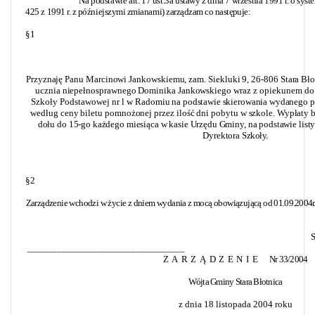
Na podstawie art. 17 ust.3a ustawy z dnia 7 września 1991 r. o sys
425 z 1991 r. z późniejszymi zmianami) zarządzam co
następuje:
§ 1
Przyznaję Panu Marcinowi Jankowskiemu, zam. Siekluki 9, 26-806 Stara Bł
ucznia niepełnosprawnego Dominika Jankowskiego
wraz z opiekunem do s
Szkoły Podstawowej nr l w
Radomiu na podstawie skierowania wydanego p
według ceny biletu pomnożonej przez ilość dni pobytu w szkole.
Wypłaty b
dołu do 15-go każdego miesiąca w kasie Urzędu Gminy, na podstawie list
Dyrektora
Szkoły.
§2
Zarządzenie
wchodzi w życie z dniem wydania z mocą obowiązującą od
01.09.2004r
S
________________________________
ZARZĄDZENIE
Nr 33/2004
Wójta Gminy Stara Błotnica
z dnia 18 listopada 2004
roku