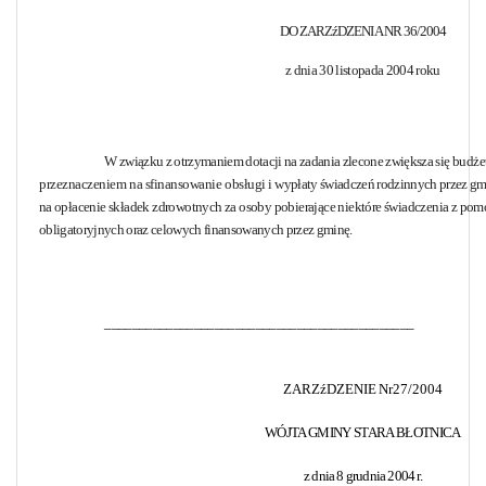
DO ZARZźDZENIA NR 36/2004
z dnia 30 listopada 2004 roku
W związku z otrzymaniem dotacji na zadania zlecone zwiększa się
budżet
przeznaczeniem na sfinansowanie obsługi i
wypłaty świadczeń rodzinnych przez gm
na
opłacenie składek zdrowotnych za osoby pobierające niektóre świadczenia z
pomo
obligatoryjnych oraz celowych finansowanych przez gminę.
_____________________________________________
ZARZźDZENIE Nr27/2004
WÓJTA GMINY STARA BŁOTNICA
z dnia 8 grudnia 2004 r.