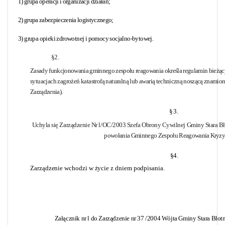
1) grupa operacji i organizacji działań;
2) grupa zabezpieczenia logistycznego;
3) grupa opieki zdrowotnej i pomocy socjalno-bytowej.
§2.
Zasady funkcjonowania gminnego zespołu reagowania określa regulamin bieżą
sytuacjach zagrożeń katastrofą naturalną lub awarią
techniczną noszącą znamiona
Zarządzenia).
§3.
Uchyla się Zarządzenie Nr l/OC/2003 Szefa Obrony Cywilnej Gminy Stara B
powołania Gminnego Zespołu Reagowania
Kryzy
§4.
Zarządzenie wchodzi w życie z dniem podpisania.
Załącznik nr l do Zarządzenie nr 37 /2004 Wójta Gminy Stara Błotn