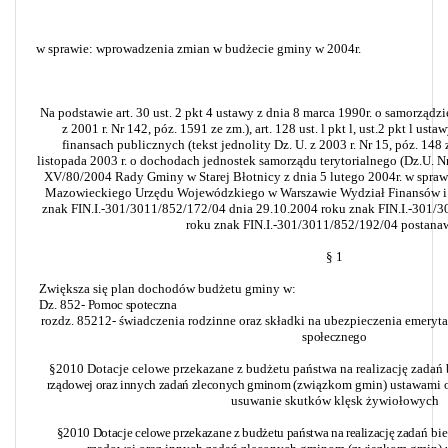
w sprawie: wprowadzenia zmian w budżecie gminy w 2004r.
Na podstawie art. 30 ust. 2 pkt 4 ustawy z dnia 8 marca 1990r. o samorządz
z 2001 r. Nr 142, póz. 1591 ze zm.), art. 128 ust. l pkt l,
ust.2 pkt l usta
finansach publicznych (tekst jednolity Dz. U. z 2003 r. Nr 15, póz. 148 
listopada 2003 r. o dochodach
jednostek samorządu terytorialnego (Dz.U. N
XV/80/2004 Rady Gminy w Starej Błotnicy z dnia 5 lutego 2004r. w spra
Mazowieckiego Urzędu Wojewódzkiego w Warszawie Wydział Finansów i
znak FIN.I.-301/3011/852/172/04 dnia 29.10.2004 roku znak FIN.I.-301/3
roku znak FIN.I.-301/3011/852/192/04 postanaw
§ 1
Zwiększa się plan dochodów budżetu gminy w:
Dz. 852-
Pomoc spoteczna
rozdz. 85212- świadczenia rodzinne oraz składki na ubezpieczenia emeryta
społecznego
§2010 Dotacje celowe przekazane z budżetu państwa na realizację zadań
rządowej oraz innych zadań zleconych gminom
(związkom gmin) ustawami o
usuwanie skutków klęsk żywiołowych
§2010 Dotacje celowe przekazane z budżetu państwa na realizację zadań
bie