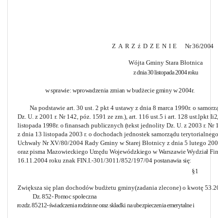
ZARZźDZENIE
Nr 36/2004
Wójta Gminy Stara Błotnica
z dnia 30 listopada 2004 roku
w sprawie:
wprowadzenia zmian w budżecie gminy w 2004r.
Na podstawie art. 30 ust. 2 pkt 4 ustawy z dnia 8 marca 1990r. o samor
Dz. U. z 2001 r. Nr 142, póz. 1591 ze zm.), art. 116 ust.5 i art. 128
ust.lpkt Ii
listopada 1998r. o finansach publicznych (tekst
jednolity Dz. U. z 2003 r. Nr 
z dnia 13 listopada 2003 r. o dochodach jednostek samorządu terytorialnego
Uchwały Nr XV/80/2004 Rady Gminy w Starej Błotnicy z dnia 5 lutego 200
oraz pisma Mazowieckiego Urzędu Wojewódzkiego w Warszawie Wydział
Fi
16.11.2004 roku znak FIN.I.-301/3011/852/197/04
postanawia się:
§1
Zwiększa się plan dochodów budżetu gminy(zadania zlecone) o kwotę 53.20
Dz. 852- Pomoc społeczna
rozdz. 85212- świadczenia rodzinne oraz składki na ubezpieczenia emerytalne i