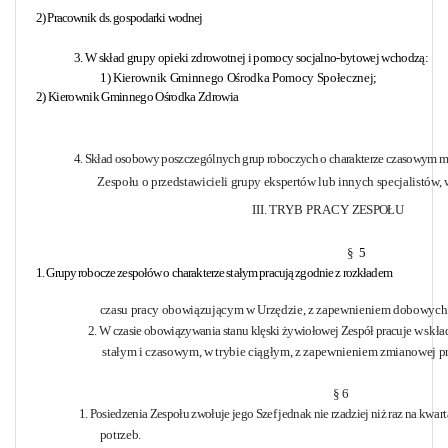
2) Pracownik ds. gospodarki wodnej
3. W skład grupy opieki zdrowotnej i pomocy socjalno-bytowej wchodzą:
1) Kierownik Gminnego Ośrodka Pomocy Społecznej;
2) Kierownik Gminnego Ośrodka Zdrowia
4. Skład osobowy poszczególnych grup roboczych o charakterze czasowym
m
Zespołu o przedstawicieli grupy ekspertów lub innych specjalistów, 
III. TRYB PRACY
ZESPOŁU
§
5
1. Grupy robocze zespołów o charakterze stałym pracują zgodnie z rozkładem
czasu pracy obowiązującym w Urzędzie, z zapewnieniem dobowyc
2. W czasie obowiązywania stanu klęski żywiołowej Zespół pracuje w
skła
stałym i czasowym, w trybie ciągłym, z zapewnieniem zmianowej p
§
6
1. Posiedzenia Zespołu zwołuje jego Szef jednak nie rzadziej niż raz na
kwart
potrzeb.