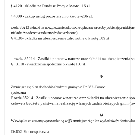
§ 4120 - składki na Fundusz Pracy o kwotę - 16 zł.
§ 4300 - zakup usług pozostałych o kwotę -286 zł.
rozdz. 85213 Składki na ubezpieczenie zdrowotne opłacane za osoby pobierające niektóre
niektóre świadczenia rodzinne (zadania zlecone)
§ 4130- Składki na ubezpieczenie zdrowotne o kwotę 109 zł.
rozdz. 85214 - Zasiłki i pomoc w naturze oraz składki na ubezpieczenia s
§
3110 - świadczenia społeczne o kwotę 108 zł.
§3
Zmniejsza się plan dochodów budżetu gminy w: Dz.852- Pomoc
społeczna
Rozdz.85214 - Zasiłki i pomoc w naturze oraz składki na ubezpieczenia spo
celowe z budżetu państwa na realizację własnych zadań bieżących gmin
( z
§4
W związku ze zmianą wprowadzoną w §3 zmniejsza się plan wydatków(zadania własn
Dz.852- Pomoc społeczna