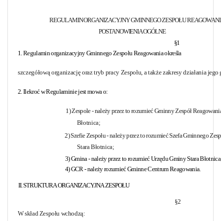
REGULAMIN ORGANIZACYJNY
GMINNEGO ZESPOŁU REAGOWAN
POSTANOWIENIA OGÓLNE
§1
1. Regulamin organizacyjny Gminnego Zespołu Reagowania określa
szczegółową organizację oraz tryb pracy Zespołu, a także zakresy działania
jego 
2. Ilekroć w Regulaminie jest mowa o:
1) Zespole - należy przez to rozumieć Gminny Zespół Reagowan
Błotnica;
2) Szefie Zespołu - należy przez to rozumieć Szefa Gminnego Zes
Stara Błotnica;
3) Gmina - należy przez to rozumieć Urzędu Gminy Stara Błotnica
4) GCR - należy rozumieć Gminne Centrum Reagowania.
II. STRUKTURA ORGANIZACYJNA ZESPOŁU
§2
W skład Zespołu wchodzą: