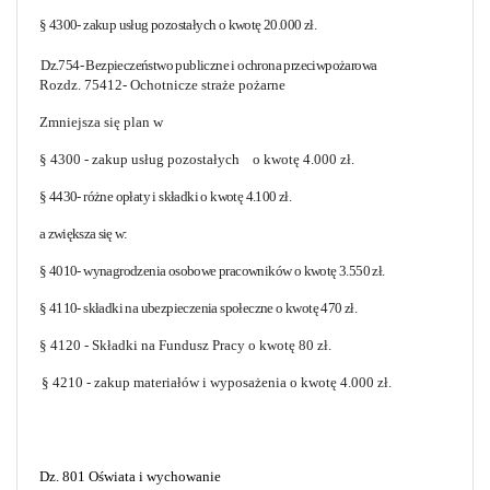
§ 4300- zakup usług pozostałych o kwotę 20.000 zł.
Dz.754- Bezpieczeństwo publiczne i ochrona przeciwpożarowa
Rozdz. 75412- Ochotnicze straże pożarne
Zmniejsza się plan w
§ 4300 - zakup usług pozostałych
o kwotę 4.000 zł.
§ 4430- różne opłaty i składki o kwotę 4.100 zł.
a zwiększa się w:
§ 4010- wynagrodzenia osobowe pracowników o kwotę 3.550 zł.
§ 4110- składki na ubezpieczenia społeczne o kwotę 470 zł.
§ 4120 - Składki na Fundusz Pracy o kwotę 80 zł.
§ 4210 - zakup materiałów i wyposażenia o kwotę 4.000 zł.
Dz. 801 Oświata i wychowanie