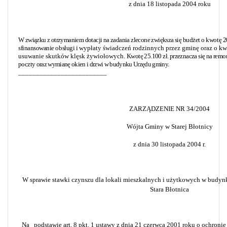
z dnia 18 listopada 2004 roku
W związku z otrzymaniem dotacji na zadania zlecone zwiększa się
budżet o kwotę 20
sfinansowanie obsługi i
wypłaty świadczeń rodzinnych przez gminę oraz o kwo
usuwanie skutków klęsk żywiołowych.
Kwotę 25.100 zł. przeznacza się na rem
poczty
oraz wymianę okien i drzwi w budynku Urzędu gminy.
_________________________
ZARZĄDZENIE NR 34/2004
Wójta Gminy w Starej Błotnicy
z dnia 30 listopada 2004 r.
W sprawie stawki czynszu dla lokali mieszkalnych i użytkowych w budy
Stara Błotnica
Na
podstawie art. 8 pkt. 1 ustawy z dnia 21 czerwca 2001 roku o ochron