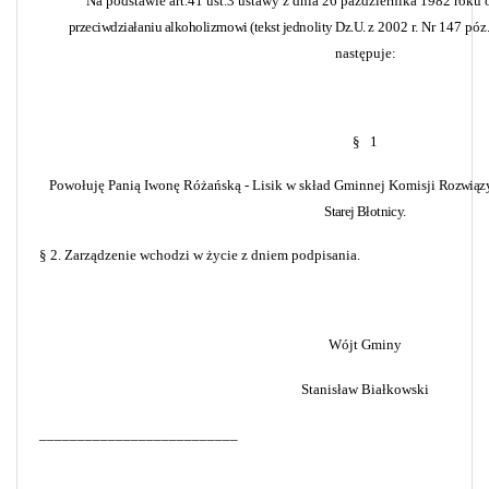
Na podstawie art.41 ust.3 ustawy z dnia 26 października 1982 roku
przeciwdziałaniu alkoholizmowi (tekst jednolity Dz.U.
z 2002 r. Nr 147 póz
następuje:
§
1
Powołuję Panią Iwonę Różańską - Lisik w skład Gminnej Komisji
Rozwiąz
Starej Błotnicy.
§ 2.
Zarządzenie wchodzi w życie z dniem podpisania.
Wójt Gminy
Stanisław Białkowski
__________________________