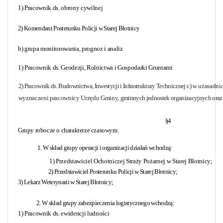
1) Pracownik ds. obrony cywilnej
2) Komendant Posterunku Policji w Starej Błotnicy
b) grupa monitorowania, prognoz i analiz
1) Pracownik ds. Geodezji, Rolnictwa i Gospodarki Gruntami
2) Pracownik ds. Budownictwa, Inwestycji i Infrastruktury Technicznej
c) w uzasadn
wyznaczeni pracownicy Urzędu Gminy,
gminnych jednostek organizacyjnych oraz
§4
Grupy robocze o charakterze czasowym.
1. W skład grupy operacji i organizacji działań wchodzą:
1) Przedstawiciel Ochotniczej Straży Pożarnej w Starej Błotnicy;
2) Przedstawiciel Posterunku Policji w Starej Błotnicy;
3) Lekarz Weterynarii w Starej Błotnicy;
2. W skład grupy zabezpieczenia logistycznego wchodzą:
1) Pracownik ds. ewidencji ludności