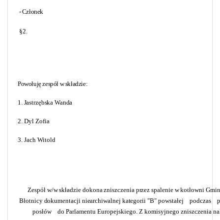
- Członek
§2.
Powołuję zespół w składzie:
1. Jastrzębska Wanda
2. Dyl Zofia
3. Jach Witold
Zespół w/w składzie dokona zniszczenia przez spalenie w kotłowni Gmi
Błotnicy dokumentacji niearchiwalnej kategorii "B"
powstałej
podczas
p
posłów
do Parlamentu
Europejskiego.
Z komisyjnego zniszczenia na