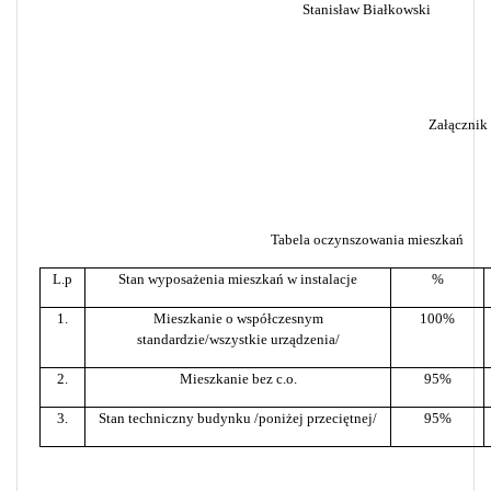
Stanisław Białkowski
Załącznik
Tabela oczynszowania mieszkań
L.p
Stan wyposażenia mieszkań w instalacje
%
1.
Mieszkanie o współczesnym
100%
standardzie/wszystkie urządzenia/
2.
Mieszkanie bez c.o.
95%
3.
Stan techniczny budynku /poniżej przeciętnej/
95%