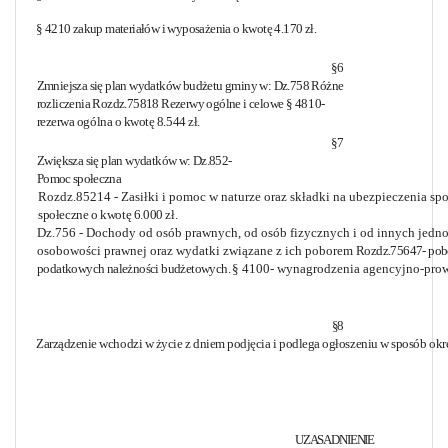
§ 4210 zakup materiałów i wyposażenia o kwotę 4.170 zł.
§6
Zmniejsza się plan wydatków budżetu gminy w: Dz.758 Różne
rozliczenia Rozdz.75818 Rezerwy ogólne i celowe
§ 4810-
rezerwa ogólna o kwotę 8.544 zł.
§7
Zwiększa się plan wydatków w:
Dz.852-
Pomoc społeczna
Rozdz.85214 - Zasiłki i pomoc w naturze oraz składki na ubezpieczenia sp
społeczne o kwotę 6.000 zł.
Dz.756 - Dochody od osób prawnych, od osób fizycznych i od innych jedno
osobowości prawnej oraz wydatki związane z ich poborem
Rozdz.75647- pobó
podatkowych należności budżetowych.
§ 4100- wynagrodzenia agencyjno-prowi
§8
Zarządzenie wchodzi w życie z dniem podjęcia i podlega ogłoszeniu w sposób okr
UZASADNIENIE