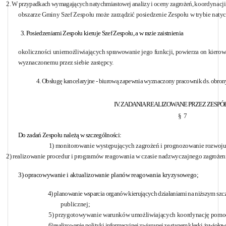
2. W przypadkach wymagających natychmiastowej analizy i oceny zagrożeń,
koordynacji
obszarze Gminy Szef Zespołu
może zarządzić posiedzenie Zespołu w trybie nat
3. Posiedzeniami Zespołu kieruje Szef Zespołu, a w razie zaistnienia
okoliczności uniemożliwiających sprawowanie jego funkcji, powierza on
kierow
wyznaczonemu przez siebie zastępcy.
4. Obsługę kancelaryjne - biurową zapewnia wyznaczony pracownik ds.
obron
IV. ZADANIA REALIZOWANE PRZEZ ZESPÓ
§
7
Do zadań Zespołu należą w szczególności:
1) monitorowanie występujących zagrożeń i prognozowanie rozwoj
2) realizowanie procedur i programów reagowania w czasie nadzwyczajnego
zagrożen
3) opracowywanie i aktualizowanie planów reagowania kryzysowego;
4) planowanie wsparcia organów kierujących działaniami na niższym
szc
publicznej;
5) przygotowywanie warunków umożliwiających koordynację pom
6) realizowanie polityki informacyjnej związanej ze stanem klęski
żywiołowe