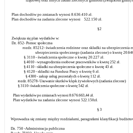
rządowej oraz innych zadań zleconych
gminom (związkom gmin) u
Plan dochodów po zmianach wynosi 8.636.410 zł.
Plan dochodów na zadania zlecone wynosi
522.150 zł.
§ 2
Zwiększa się plan wydatków w:
Dz. 852-
Pomoc społeczna
rozdz. 85212- świadczenia rodzinne oraz składki na ubezpieczenia e
ubezpieczenia społecznego (zadania zlecone) o kwotę
20.640
§ 3110 - świadczenia społeczne o kwotę 20.227 zł.
§ 4010 - wynagrodzenia osobowe pracowników o kwotę 252 zł.
§ 4110 - składki na ubezpieczenia społeczne o kwotę 43 zł.
§ 4120 - składki na Fundusz Pracy o kwotę 6 zł.
§ 4300 - zakup usług pozostałych o kwotę 112 zł.
rozdz. 85278- Usuwanie skutków klęsk żywiołowych (zadania zlecone)
§ 3110- świadczenia społeczne o kwotę 542 zł.
Plan wydatków po zmianach wynosi 8.676.663,44 zł.
Plan wydatków na zadania zlecone wynosi 522.150zł.
§ 3
Wprowadza się zmiany między rozdziałami, paragrafami klasyfikacji budżet
Dz. 750 -Administracja publiczna