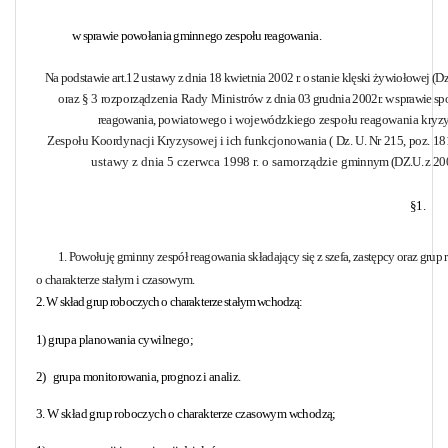
w sprawie powołania gminnego zespołu reagowania.
Na podstawie art.12 ustawy z dnia 18 kwietnia 2002 r. o stanie klęski żywiołowej
(Dz
oraz § 3 rozporządzenia Rady Ministrów z
dnia 03 grudnia 2002r. w sprawie s
reagowania,
powiatowego i wojewódzkiego zespołu reagowania kry
Zespołu Koordynacji Kryzysowej i ich funkcjonowania ( Dz. U. Nr 215, poz. 1
ustawy z dnia 5 czerwca 1998 r. o samorządzie
gminnym (DZ.U. z 2001
§1.
1. Powołuję gminny zespół reagowania składający się z szefa, zastępcy oraz grup
o charakterze stałym i czasowym.
2. W skład grup roboczych o charakterze stałym wchodzą:
1) grupa planowania cywilnego;
2)
grupa monitorowania, prognoz i analiz.
3. W skład grup roboczych o charakterze czasowym wchodzą;