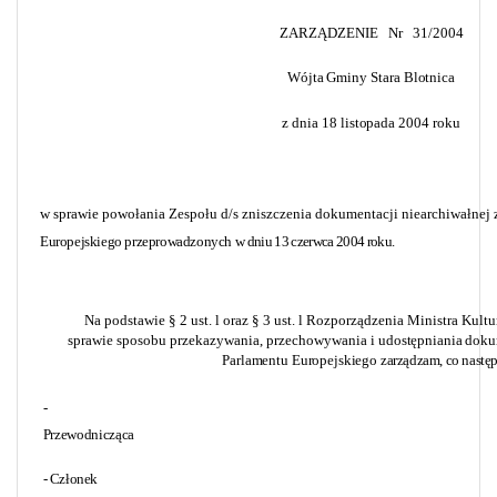
ZARZĄDZENIE
Nr
31/2004
Wójta Gminy Stara Blotnica
z dnia 18 listopada 2004 roku
w sprawie
powołania Zespołu d/s zniszczenia dokumentacji niearchiwałnej
Europejskiego przeprowadzonych w
dniu 13 czerwca 2004 roku.
Na podstawie § 2 ust. l oraz § 3 ust. l Rozporządzenia Ministra Kult
sprawie sposobu przekazywania, przechowywania
i udostępniania dok
Parlamentu Europejskiego
zarządzam,
co następ
-
Przewodnicząca
- Członek