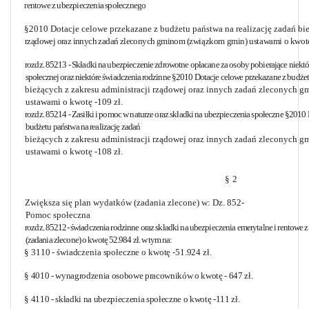
rentowe z ubezpieczenia społecznego
§2010 Dotacje celowe przekazane z budżetu państwa na realizację zadań bi
rządowej oraz innych zadań zleconych gminom
(związkom gmin) ustawami o kwotę 
rozdz. 85213 - Składki na ubezpieczenie zdrowotne opłacane za osoby pobierające
niekt
społecznej oraz niektóre świadczenia rodzinne
§2010 Dotacje celowe przekazane z budżetu
bieżących z zakresu administracji rządowej oraz innych zadań zleconych
ustawami o kwotę -109 zł.
rozdz. 85214 - Zasiłki i pomoc w naturze oraz składki na ubezpieczenia społeczne
§2010 D
budżetu państwa na realizację zadań
bieżących z zakresu administracji rządowej oraz innych zadań zleconych
gm
ustawami o kwotę -108 zł.
§
2
Zwiększa się plan wydatków (zadania zlecone) w: Dz. 852-
Pomoc społeczna
rozdz. 85212- świadczenia rodzinne oraz składki na ubezpieczenia emerytalne i rentowe 
(zadania zlecone) o kwotę
52.984 zł. w tym na:
§ 3110 - świadczenia społeczne o kwotę -51.924 zł.
§ 4010 - wynagrodzenia osobowe pracowników o kwotę - 647 zł.
§ 4110 - składki na ubezpieczenia społeczne o kwotę -111 zł.