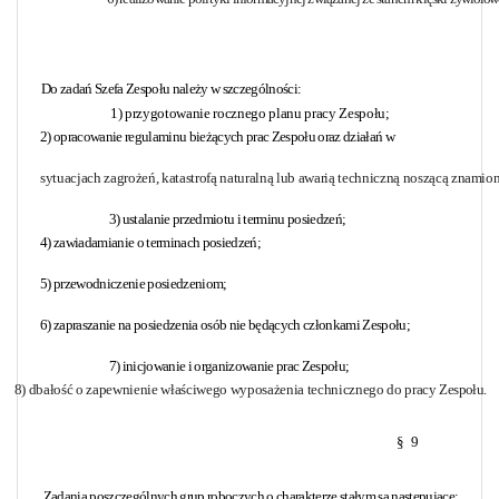
Do zadań Szefa Zespołu należy w szczególności:
1) przygotowanie rocznego planu pracy Zespołu;
2) opracowanie regulaminu bieżących prac Zespołu oraz działań w
sytuacjach zagrożeń, katastrofą naturalną lub awarią techniczną noszącą
znamion
3) ustalanie przedmiotu i terminu posiedzeń;
4) zawiadamianie o terminach posiedzeń;
5) przewodniczenie posiedzeniom;
6) zapraszanie na posiedzenia osób nie będących członkami Zespołu;
7) inicjowanie i organizowanie prac Zespołu;
8) dbałość o zapewnienie właściwego wyposażenia technicznego do pracy
Zespołu.
§
9
Zadania poszczególnych grup roboczych o charakterze stałym są następujące: