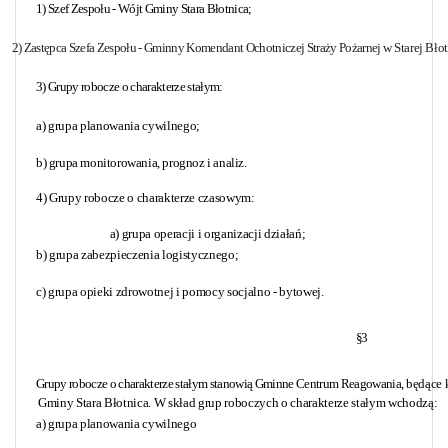
1) Szef Zespołu - Wójt Gminy Stara Błotnica;
2) Zastępca Szefa Zespołu - Gminny Komendant Ochotniczej Straży Pożarnej
w Starej Bło
3) Grupy robocze o charakterze stałym:
a) grupa planowania cywilnego;
b) grupa monitorowania, prognoz i analiz.
4) Grupy robocze o charakterze czasowym:
a) grupa operacji i organizacji działań;
b) grupa zabezpieczenia logistycznego;
c) grupa opieki zdrowotnej i pomocy socjalno - bytowej.
§3
Grupy robocze o charakterze stałym stanowią Gminne Centrum Reagowania,
będące 
Gminy Stara Błotnica. W skład grup roboczych o charakterze stałym wchodzą:
a) grupa planowania cywilnego