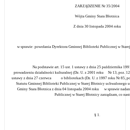
ZARZĄDZENIE Nr 35/2004
Wójta Gminy Stara Błotnica
Z dnia 30 listopada 2004 roku
w sprawie:
powołania Dyrektora Gminnej Biblioteki Publicznej w Starej
Na podstawie art. 15 ust. 1 ustawy z dnia 25 października 19
prowadzeniu działalności kulturalnej (Dz. U. z 2001 roku
Nr 13, poz. 12
ustawy z dnia 27 czerwca
o bibliotekach (Dz. U. z 1997 roku Nr 85, po
Statutu Gminnej Biblioteki Publicznej w Starej Błotnicy uchwalonego
Gminy Stara Błotnica z dnia 04 listopada 2004 roku
w sprawie nadan
Publicznej w Starej Błotnicy zarządzam, co nast
§ 1.