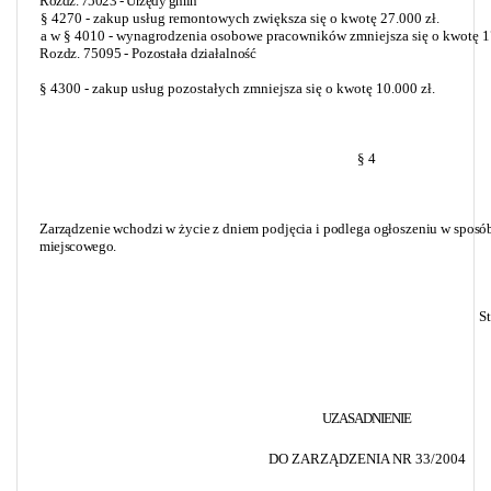
Rozdz. 75023 - Urzędy gmin
§ 4270 - zakup usług remontowych zwiększa
się o
kwotę 27.000 zł.
a w § 4010 - wynagrodzenia osobowe pracowników zmniejsza się o kwotę 17
Rozdz. 75095 - Pozostała działalność
§ 4300 - zakup usług pozostałych zmniejsza się o kwotę 10.000 zł.
§ 4
Zarządzenie
wchodzi w życie z dniem podjęcia i podlega ogłoszeniu w sposó
miejscowego.
S
UZASADNIENIE
DO ZARZĄDZENIA NR 33/2004