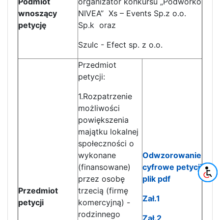
Podmiot
organizator konkursu „Podwórko
wnoszący
NIVEA” Xs – Events Sp.z o.o.
petycję
Sp.k oraz
Szulc - Efect sp. z o.o.
Przedmiot
petycji:
1.Rozpatrzenie
możliwości
powiększenia
majątku lokalnej
społeczności o
wykonane
Odwzorowanie
(finansowane)
cyfrowe petycji
przez osobę
plik pdf
Przedmiot
trzecią (firmę
Zał.1
petycji
komercyjną) -
rodzinnego
Zał.2