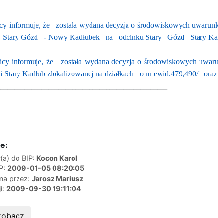
____________________________________________
cy informuje, że
została wydana decyzja o środowiskowych uwarunko
Stary Gózd
- Nowy Kadłubek
na
odcinku Stary –Gózd –Stary Ka
___________________________________________
cy informuje, że
została wydana decyzja o środowiskowych uwarun
 Stary Kadłub zlokalizowanej na działkach
o nr ewid.479,490/1 ora
__________________________________________________
e:
(a) do BIP:
Kocon Karol
IP:
2009-01-05 08:20:05
ana przez:
Jarosz Mariusz
ji:
2009-09-30 19:11:04
zobacz