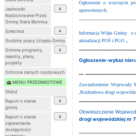
Ogłoszenie o wszczęciu po
Jednostki
uprawnionych.
Nadzorowane Przez
_______________________
Gminę Stara Błotnica
Sołectwa
Informacja Wójta Gminy
o 
Godziny pracy Urzędu Gminy
aktualizacji POŚ i PGO „
_______________________
Gminne programy,
rejestry, plany,
Ogłoszenie-wykaz nier
projekty
__
____________________
Ochrona danych osobowych
MENU PRZEDMIOTOWE
Zawiadomienie Wojewody Maz
Statut
,Rozbudowa drogi wojewódzkie
_______________________
Raport o stanie
gminy
Obwieszczenie Wojewody
Raport o stanie
drogi wojewódzkiej nr 7
zapewniania
dostępności
__________________________
podmiotu