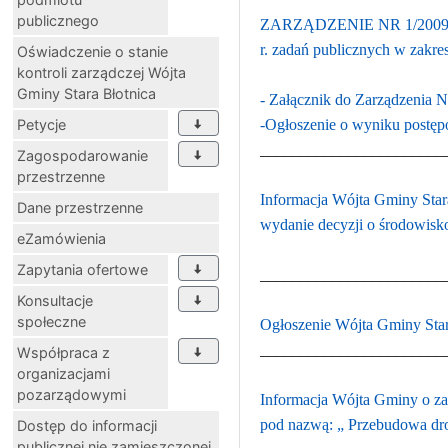
publicznego
ZARZĄDZENIE NR 1/2009 WÓJ
r. zadań publicznych w zakres
Oświadczenie o stanie
kontroli zarządczej Wójta
Gminy Stara Błotnica
- Załącznik do Zarządzenia N
Petycje
-Ogłoszenie o wyniku postę
_______________________
Zagospodarowanie
przestrzenne
Informacja Wójta Gminy Star
Dane przestrzenne
wydanie decyzji o środowis
eZamówienia
Zapytania ofertowe
_______________________
Konsultacje
społeczne
Ogłoszenie Wójta Gminy Star
_______________________
Współpraca z
organizacjami
pozarządowymi
Informacja Wójta Gminy o za
pod nazwą: „ Przebudowa dro
Dostęp do informacji
publicznej nie zamieszczonej