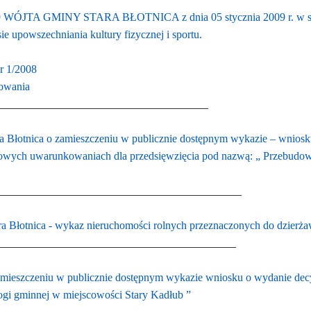
TA GMINY STARA BŁOTNICA z dnia 05 stycznia 2009 r. w sprawie 
ie upowszechniania kultury fizycznej i sportu.
r 1/2008
powania
______________________________________
a Błotnica o zamieszczeniu w publicznie dostępnym wykazie – wnio
kowych uwarunkowaniach dla przedsięwzięcia pod nazwą: „ Przebud
____________________________________________
a Błotnica - wykaz nieruchomości rolnych przeznaczonych do dzierża
___________________________________________
mieszczeniu w publicznie dostępnym wykazie wniosku o wydanie dec
gi gminnej w miejscowości Stary Kadłub ”