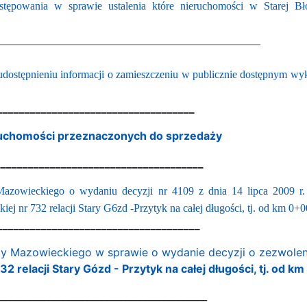
stępowania w sprawie ustalenia które nieruchomości w Starej Bł
________________________________________________
udostępnieniu informacji o zamieszczeniu w publicznie dostępnym wy
____________________________________
uchomości przeznaczonych do sprzedaży
______________________________________
owieckiego o wydaniu decyzji nr 4109 z dnia 14 lipca 2009 r. o 
j nr 732 relacji Stary G6zd -Przytyk na całej długości, tj. od km 0
_____________________________________
 Mazowieckiego w sprawie o wydanie decyzji o zezwolenie
32 relacji Stary Gózd - Przytyk na całej długości, tj. od
____________________________________________