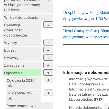
_______________________
w Biuletynie Informacji
Publicznej
Urząd Gminy w Starej Błotni
Wnioski do pobrania
drogi powiatowej nr 1134 W
_______________________
Ewidencja
działalności
Urząd Gminy w Starej Błotni
gospodarczej
drogi gminnej w miejscowości
__________________________
Wybory
Budżet
Uchwały
Zarządzenia
Informacje o dokumenci
Ogłoszenia
Informację wprowawdził
Ogłoszenia 2026
Data udostępnienia w B
rok
Informacja zaktualizow
Ogłoszenia 2025
Data ostatniej aktualizac
rok
Liczba odsłon:
8717
Prace remontowo-
Historia dokumentu: